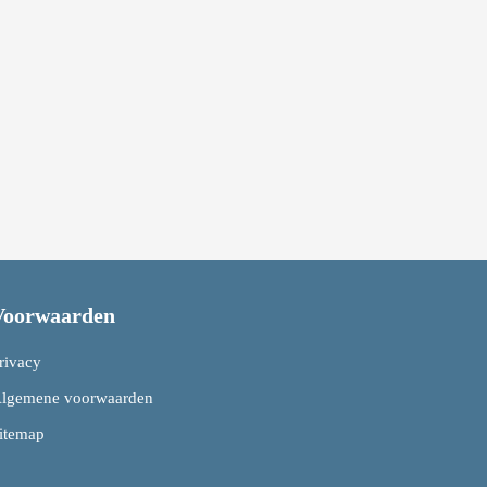
Voorwaarden
rivacy
lgemene voorwaarden
itemap