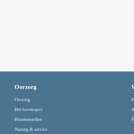
Oorzorg
Oorzorg
P
Het hoortraject
A
Hoortoestellen
S
Nazorg & service