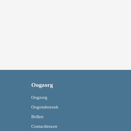
Oogzorg
Oogzorg
Oogonderzoek
Brillen
Contactlenzen